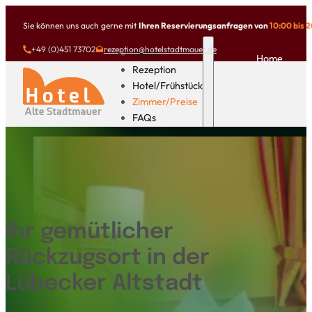
Sie können uns auch gerne mit
Ihren Reservierungsanfragen von
10:00 bis 
+49 (0)451 73702
rezeption@hotelstadtmauer.de
Home
Home
Rezeption
Hotel/Frühstück
Zimmer/Preise
FAQs
News
Ihr gemütlicher
Rückzugsort in der
Lübecker Altstadt