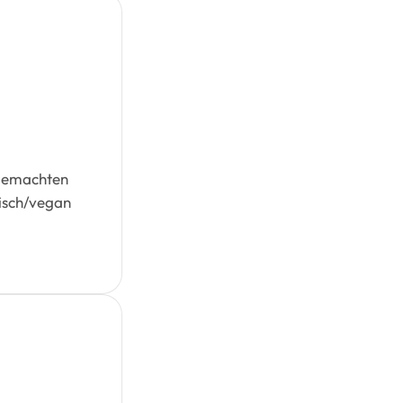
sgemachten
risch/vegan