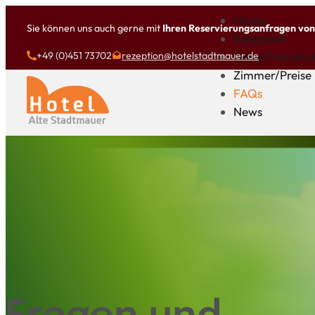
Home
Sie können uns auch gerne mit
Ihren Reservierungsanfragen vo
Rezeption
Hotel/Frühstüc
+49 (0)451 73702
rezeption@hotelstadtmauer.de
Zimmer/Preise
FAQs
News
Home